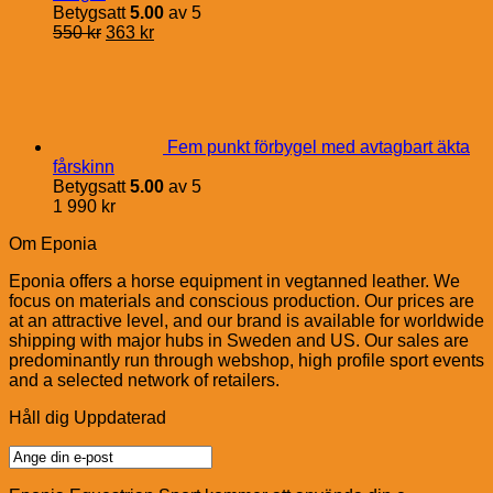
Betygsatt
5.00
av 5
Det
Det
550
kr
363
kr
ursprungliga
nuvarande
priset
priset
var:
är:
550 kr.
363 kr.
Fem punkt förbygel med avtagbart äkta
fårskinn
Betygsatt
5.00
av 5
1 990
kr
Om Eponia
Eponia offers a horse equipment in vegtanned leather. We
focus on materials and conscious production. Our prices are
at an attractive level, and our brand is available for worldwide
shipping with major hubs in Sweden and US. Our sales are
predominantly run through webshop, high profile sport events
and a selected network of retailers.
Håll dig Uppdaterad