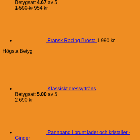
Betygsatt
4.67
av 5
Det
Det
1 590
kr
954
kr
ursprungliga
nuvarande
priset
priset
var:
är:
1
954 kr.
590 kr.
Fransk Racing Brösta
1 990
kr
Högsta Betyg
Klassiskt dressyrträns
Betygsatt
5.00
av 5
2 690
kr
Pannband i brunt läder och kristaller -
Ginger