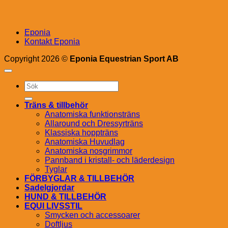
Eponia
Kontakt Eponia
Copyright 2026 ©
Eponia Equestrian Sport AB
Sök
efter:
Träns & tillbehör
Anatomiska funktionsträns
Allaround och Dressyrträns
Klassiska hoppträns
Anatomiska Huvudlag
Anatomiska nosgrimmor
Pannband i kristall- och läderdesign
Tyglar
FÖRBYGLAR & TILLBEHÖR
Sadelgjordar
HUND & TILLBEHÖR
EQUI LIVSSTIL
Smycken och accessoarer
Doftljus