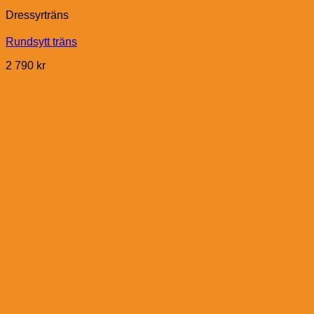
Dressyrträns
Rundsytt träns
2 790
kr