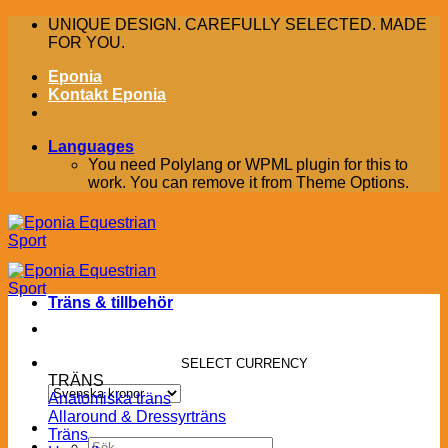
Skip
UNIQUE DESIGN. CAREFULLY SELECTED. MADE
to
FOR YOU.
content
Eponia
Kontakt Eponia
Languages
You need Polylang or WPML plugin for this to
work. You can remove it from Theme Options.
Träns & tillbehör
SELECT CURRENCY
TRÄNS
Anatomiska träns
Allaround & Dressyrträns
Träns
Sök