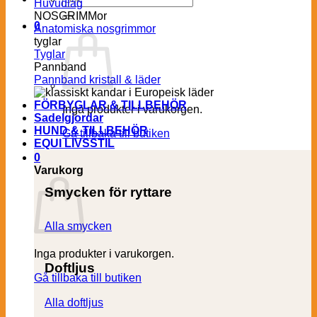
Huvudlag
efter:
NOSGRIMMor
0
Anatomiska nosgrimmor
tyglar
Tyglar
Pannband
Pannband kristall & läder
FÖRBYGLAR & TILLBEHÖR
Inga produkter i varukorgen.
Sadelgjordar
HUND & TILLBEHÖR
Gå tillbaka till butiken
EQUI LIVSSTIL
0
Varukorg
Smycken för ryttare
Alla smycken
Inga produkter i varukorgen.
Doftljus
Gå tillbaka till butiken
Alla doftljus