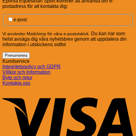
Eponia Equestrian Sport kommer att använda din e-
postadress för att kontakta dig:
e-post
Du kan när som
Vi använder Mailchimp för våra e-postutskick.
helst avsäga dig våra nyhetsbrev genom att uppdatera din
information i utskickens sidfot
.
Kundservice
Integritetspolicy och GDPR
Villkor och Information
Byte och retur
Kontakta oss
V