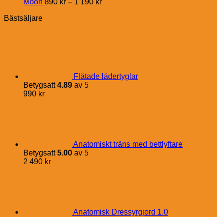
Price
Moon
890
kr
–
1 190
kr
range:
Bästsäljare
890 kr
through
1
190 kr
Flätade lädertyglar
Betygsatt
4.89
av 5
990
kr
Anatomiskt träns med bettlyftare
Betygsatt
5.00
av 5
2 490
kr
Anatomisk Dressyrgjord 1.0