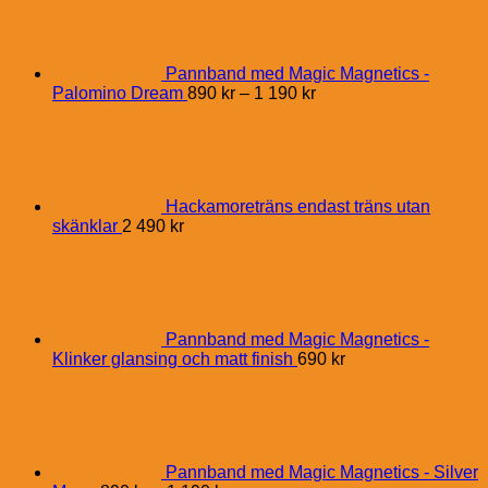
Pannband med Magic Magnetics -
Price
Palomino Dream
890
kr
–
1 190
kr
range:
890 kr
through
1
190 kr
Hackamoreträns endast träns utan
skänklar
2 490
kr
Pannband med Magic Magnetics -
Klinker glansing och matt finish
690
kr
Pannband med Magic Magnetics - Silver