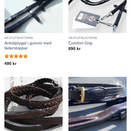
HÄSTUTRUSTNING
HÄSTUTRUSTNING
Antisliptygel i gummi med
Comfort Grip
läderstoppar
890
kr
Betygsatt
5
490
kr
av 5
Lägg till i
Lägg till i
önskelistan
önskelistan