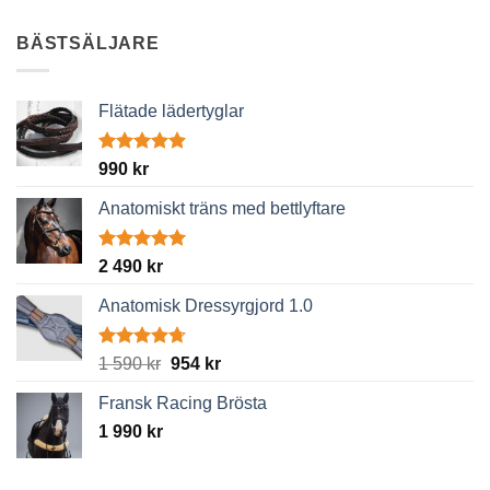
890 kr
through
BÄSTSÄLJARE
1
190 kr
Flätade lädertyglar
Betygsatt
990
kr
4.89
av 5
Anatomiskt träns med bettlyftare
Betygsatt
2 490
kr
5.00
av 5
Anatomisk Dressyrgjord 1.0
Betygsatt
Det
Det
1 590
kr
954
kr
4.67
av 5
ursprungliga
nuvarande
Fransk Racing Brösta
priset
priset
1 990
kr
var:
är:
1
954 kr.
590 kr.