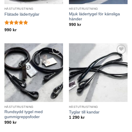
HÄSTUTRUSTNING
HÄSTUTRUSTNING
Mjuk lädertygel för känsliga
Flätade lädertyglar
händer
990
kr
Betygsatt
990
kr
4.89
av 5
Lägg till i
Lägg till i
önskelistan
önskelistan
HÄSTUTRUSTNING
HÄSTUTRUSTNING
Rundsydd tygel med
Tyglar till kandar
gummigreppsfoder
1 290
kr
990
kr