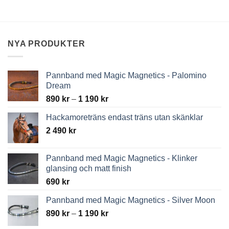
NYA PRODUKTER
Pannband med Magic Magnetics - Palomino
Dream
Price
890
kr
–
1 190
kr
range:
Hackamoreträns endast träns utan skänklar
890 kr
2 490
kr
through
1
190 kr
Pannband med Magic Magnetics - Klinker
glansing och matt finish
690
kr
Pannband med Magic Magnetics - Silver Moon
Price
890
kr
–
1 190
kr
range: