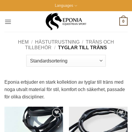
Skip
Languages
to
content
0
HEM
/
HÄSTUTRUSTNING
/
TRÄNS OCH
TILLBEHÖR
/
TYGLAR TILL TRÄNS
Eponia erbjuder en stark kollektion av tyglar till träns med
noga utvalt material för stil, komfort och säkerhet, passade
för olika discipliner.
Lägg till i
Lägg till i
önskelistan
önskelistan