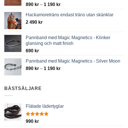
Price
890
kr
–
1 190
kr
range:
Hackamoreträns endast träns utan skänklar
890 kr
2 490
kr
through
1
190 kr
Pannband med Magic Magnetics - Klinker
glansing och matt finish
690
kr
Pannband med Magic Magnetics - Silver Moon
Price
890
kr
–
1 190
kr
range:
890 kr
through
BÄSTSÄLJARE
1
190 kr
Flätade lädertyglar
Betygsatt
990
kr
4.89
av 5