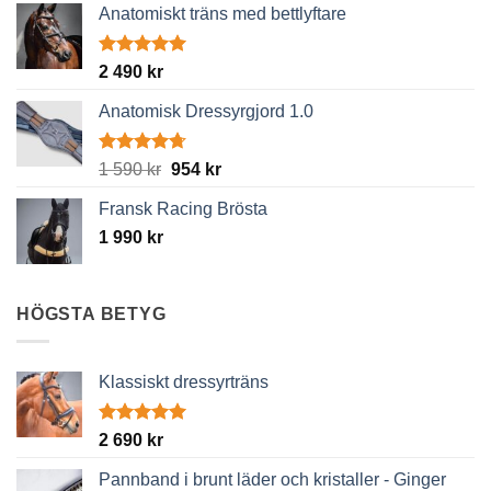
Anatomiskt träns med bettlyftare
Betygsatt
2 490
kr
5.00
av 5
Anatomisk Dressyrgjord 1.0
Betygsatt
Det
Det
1 590
kr
954
kr
4.67
av 5
ursprungliga
nuvarande
Fransk Racing Brösta
priset
priset
1 990
kr
var:
är:
1
954 kr.
590 kr.
HÖGSTA BETYG
Klassiskt dressyrträns
Betygsatt
2 690
kr
5.00
av 5
Pannband i brunt läder och kristaller - Ginger