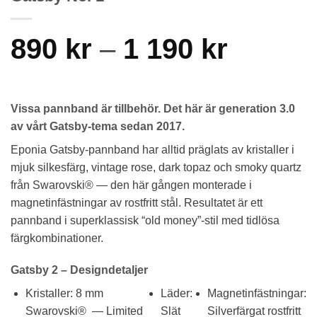
Price
890
kr
–
1 190
kr
range:
890 kr
Vissa pannband är tillbehör. Det här är generation 3.0
throug
av vårt Gatsby-tema sedan 2017.
Eponia Gatsby-pannband har alltid präglats av kristaller i
1
mjuk silkesfärg, vintage rose, dark topaz och smoky quartz
190 kr
från Swarovski® — den här gången monterade i
magnetinfästningar av rostfritt stål. Resultatet är ett
pannband i superklassisk “old money”-stil med tidlösa
färgkombinationer.
Gatsby 2 – Designdetaljer
Kristaller: 8 mm
Läder:
Magnetinfästningar:
Swarovski® — Limited
Slät
Silverfärgat rostfritt