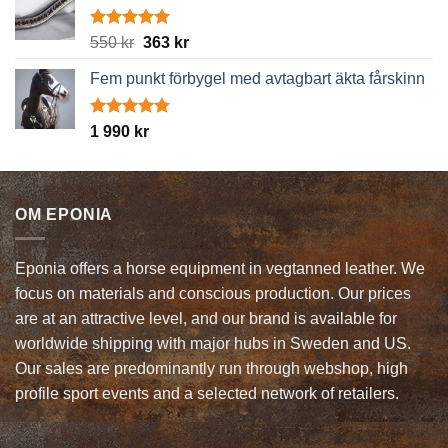
Betygsatt
Det
Det
550
kr
363
kr
5.00
av 5
ursprungliga
nuvarande
Fem punkt förbygel med avtagbart äkta fårskinn
priset
priset
var:
är:
550 kr.
363 kr.
Betygsatt
1 990
kr
5.00
av 5
OM EPONIA
Eponia offers a horse equipment in vegtanned leather. We
focus on materials and conscious production. Our prices
are at an attractive level, and our brand is available for
worldwide shipping with major hubs in Sweden and US.
Our sales are predominantly run through webshop, high
profile sport events and a selected network of retailers.