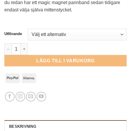
du redan har ett magic magnet pannband sedan tidigare
endast välja själva mittenstycket.
Utförande
Pannband med Magic Magnetics - Gatsby No. 1 mängd
LÄGG TILL I VARUKORG
PayPal
Klarna
BESKRIVNING