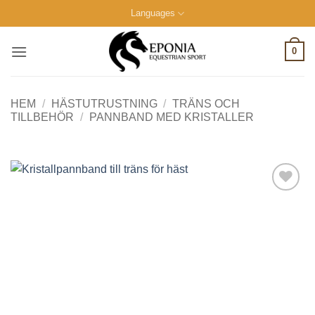
Skip
Languages
to
content
0
HEM
/
HÄSTUTRUSTNING
/
TRÄNS OCH
TILLBEHÖR
/
PANNBAND MED KRISTALLER
Lägg till i
önskelistan