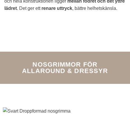
och hela konstruktionen ligger
mellan fodret och det yttre
lädret
. Det ger ett
renare uttryck
, bättre helhetskänsla.
NOSGRIMMOR FÖR
ALLAROUND & DRESSYR