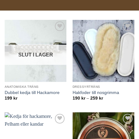
Lägg till i
Lägg till i
önskelistan
önskelistan
SLUT I LAGER
ANATOMISKA TRÄNS
DRESSYRTRÄNS
Dubbel kedja till Hackamore
Hakfoder till nosgrimma
Price
199
kr
190
kr
–
259
kr
range:
190 kr
through
259 kr
Lägg till i
Lägg till i
önskelistan
önskelistan