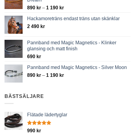
Price
890
kr
–
1 190
kr
range:
Hackamoreträns endast träns utan skänklar
890 kr
2 490
kr
through
1
190 kr
Pannband med Magic Magnetics - Klinker
glansing och matt finish
690
kr
Pannband med Magic Magnetics - Silver Moon
Price
890
kr
–
1 190
kr
range:
890 kr
through
BÄSTSÄLJARE
1
190 kr
Flätade lädertyglar
Betygsatt
990
kr
4.89
av 5