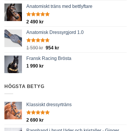
Anatomiskt träns med bettlyftare
Betygsatt
2 490
kr
5.00
av 5
Anatomisk Dressyrgjord 1.0
Betygsatt
Det
Det
1 590
kr
954
kr
4.67
av 5
ursprungliga
nuvarande
Fransk Racing Brösta
priset
priset
1 990
kr
var:
är:
1
954 kr.
590 kr.
HÖGSTA BETYG
Klassiskt dressyrträns
Betygsatt
2 690
kr
5.00
av 5
Pannband i brunt läder och kristaller - Ginger