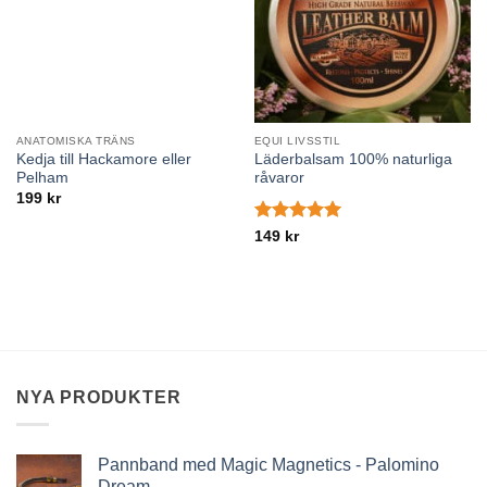
ANATOMISKA TRÄNS
EQUI LIVSSTIL
Kedja till Hackamore eller
Läderbalsam 100% naturliga
Pelham
råvaror
199
kr
Betygsatt
5
149
kr
av 5
NYA PRODUKTER
Pannband med Magic Magnetics - Palomino
Dream