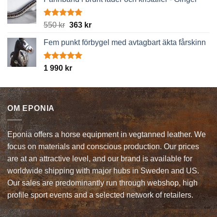
Betygsatt
Det
Det
550
kr
363
kr
5.00
av 5
ursprungliga
nuvarande
Fem punkt förbygel med avtagbart äkta fårskinn
priset
priset
var:
är:
550 kr.
363 kr.
Betygsatt
1 990
kr
5.00
av 5
OM EPONIA
Eponia offers a horse equipment in vegtanned leather. We
focus on materials and conscious production. Our prices
are at an attractive level, and our brand is available for
worldwide shipping with major hubs in Sweden and US.
Our sales are predominantly run through webshop, high
profile sport events and a selected network of retailers.