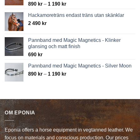
Price
890
kr
–
1 190
kr
range:
Hackamoreträns endast träns utan skänklar
890 kr
2 490
kr
through
1
190 kr
Pannband med Magic Magnetics - Klinker
glansing och matt finish
690
kr
Pannband med Magic Magnetics - Silver Moon
Price
890
kr
–
1 190
kr
range:
890 kr
through
1
190 kr
OM EPONIA
Eponia offers a horse equipment in vegtanned leather. We
focus on materials and conscious production. Our prices