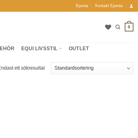
Eponia
Kontakt Eponia
0
BEHÖR
EQUI LIVSSTIL
OUTLET
ndast ett sökresultat