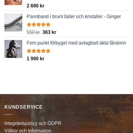
Betygsatt
2 690
kr
5.00
av 5
Pannband i brunt läder och kristaller - Ginger
Betygsatt
Det
Det
550
kr
363
kr
5.00
av 5
ursprungliga
nuvarande
Fem punkt förbygel med avtagbart äkta fårskinn
priset
priset
var:
är:
550 kr.
363 kr.
Betygsatt
1 990
kr
5.00
av 5
KUNDSERVICE
Integritetspolicy och GDPR
Villkor och Information