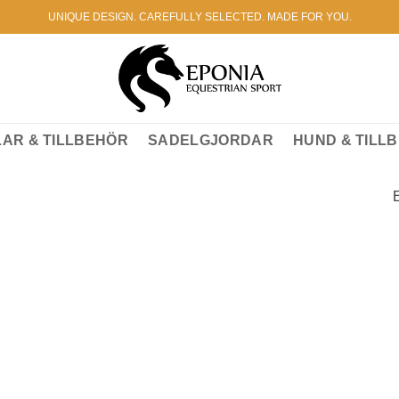
UNIQUE DESIGN. CAREFULLY SELECTED. MADE FOR YOU.
AR & TILLBEHÖR
SADELGJORDAR
HUND & TILL
E