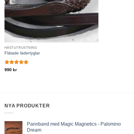
HÄSTUTRUSTNING
Flätade lädertyglar
Betygsatt
990
kr
4.89
av 5
NYA PRODUKTER
Pannband med Magic Magnetics - Palomino
Dream