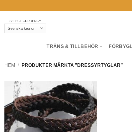
Skip
to
content
SELECT CURRENCY
TRÄNS & TILLBEHÖR
FÖRBYGL
HEM
/
PRODUKTER MÄRKTA ”DRESSYRTYGLAR”
Lägg till i önskelistan