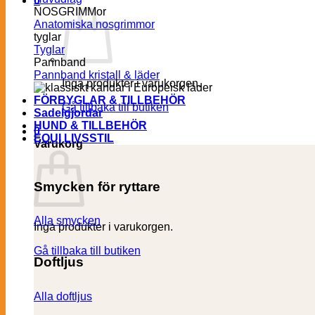
0
NOSGRIMMor
Anatomiska nosgrimmor
tyglar
Tyglar
Pannband
Pannband kristall & läder
Inga produkter i varukorgen.
FÖRBYGLAR & TILLBEHÖR
Gå tillbaka till butiken
Sadelgjordar
HUND & TILLBEHÖR
0
EQUI LIVSSTIL
Varukorg
Smycken för ryttare
Alla smycken
Inga produkter i varukorgen.
Gå tillbaka till butiken
Doftljus
Alla doftljus