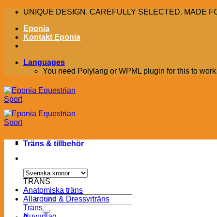
Skip
UNIQUE DESIGN. CAREFULLY SELECTED. MADE F
to
Eponia
content
Kontakt Eponia
Languages
You need Polylang or WPML plugin for this to work
Träns & tillbehör
TRÄNS
Anatomiska träns
Sök
Allaround & Dressyrträns
efter:
Träns
Huvudlag