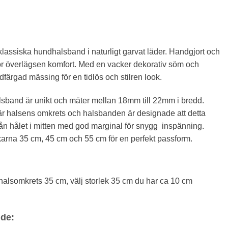
klassiska hundhalsband i naturligt garvat läder. Handgjort och
för överlägsen komfort. Med en vacker dekorativ söm och
färgad mässing för en tidlös och stilren look.
sband är unikt och mäter mellan 18mm till 22mm i bredd.
r halsens omkrets och halsbanden är designade att detta
rån hålet i mitten med god marginal för snygg inspänning.
ekarna 35 cm, 45 cm och 55 cm för en perfekt passform.
halsomkrets 35 cm, välj storlek 35 cm du har ca 10 cm
ide: