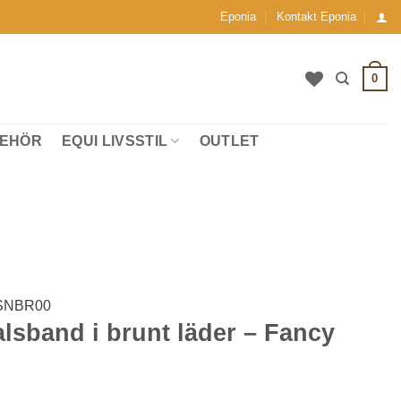
Eponia
Kontakt Eponia
0
BEHÖR
EQUI LIVSSTIL
OUTLET
SNBR00
sband i brunt läder – Fancy