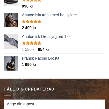
Betygsatt
990
kr
4.89
av 5
Anatomiskt träns med bettlyftare
Betygsatt
2 490
kr
5.00
av 5
Anatomisk Dressyrgjord 1.0
Betygsatt
Det
Det
1 590
kr
954
kr
4.67
av 5
ursprungliga
nuvarande
Fransk Racing Brösta
priset
priset
1 990
kr
var:
är:
1
954 kr.
590 kr.
HÅLL DIG UPPDATERAD