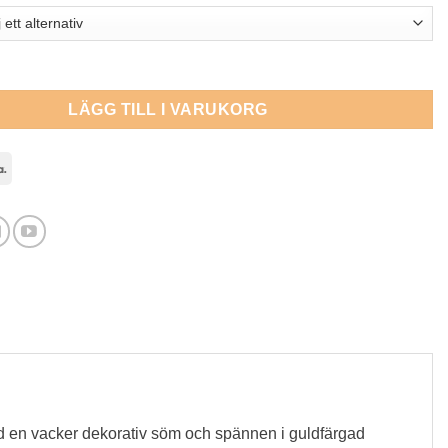
i brunt läder - Fancy Stitch mängd
LÄGG TILL I VARUKORG
l
Klarna
Med en vacker dekorativ söm och spännen i guldfärgad