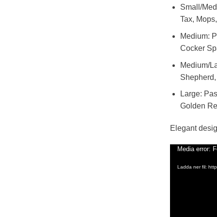
Small/Medi
Tax, Mops, 
Medium: Pa
Cocker Spa
Medium/Lar
Shepherd, 
Large: Pas
Golden Retr
Elegant design
Media error: F
Videospelare
Ladda ner fil: h