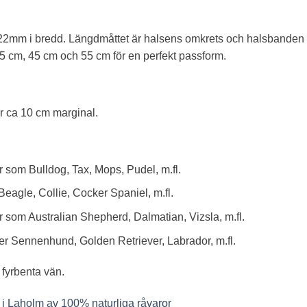
22mm i bredd. Längdmåttet är halsens omkrets och halsbanden är
5 cm, 45 cm och 55 cm för en perfekt passform.
r ca 10 cm marginal.
 som Bulldog, Tax, Mops, Pudel, m.fl.
eagle, Collie, Cocker Spaniel, m.fl.
 som Australian Shepherd, Dalmatian, Vizsla, m.fl.
er Sennenhund, Golden Retriever, Labrador, m.fl.
 fyrbenta vän.
t i Laholm av 100% naturliga råvaror