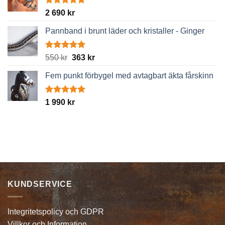
Betygsatt
2 690
kr
5.00
av 5
Pannband i brunt läder och kristaller - Ginger
Betygsatt
Det
Det
550
kr
363
kr
5.00
av 5
ursprungliga
nuvarande
Fem punkt förbygel med avtagbart äkta fårskinn
priset
priset
var:
är:
550 kr.
363 kr.
Betygsatt
1 990
kr
5.00
av 5
KUNDSERVICE
Integritetspolicy och GDPR
Villkor och Information