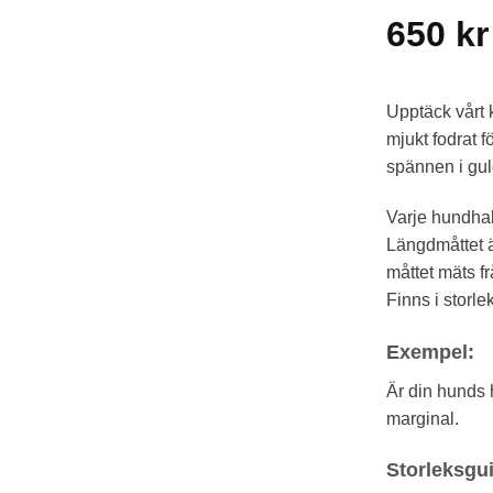
650
kr
Upptäck vårt 
mjukt fodrat 
spännen i guld
Varje hundhal
Längdmåttet ä
måttet mäts f
Finns i storl
Exempel:
Är din hunds 
marginal.
Storleksgu