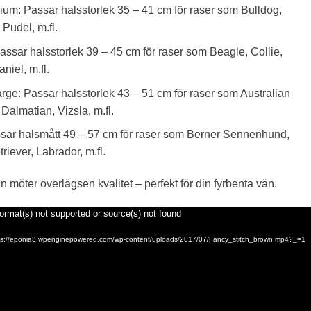
um: Passar halsstorlek 35 – 41 cm för raser som Bulldog,
Pudel, m.fl.
ssar halsstorlek 39 – 45 cm för raser som Beagle, Collie,
niel, m.fl.
ge: Passar halsstorlek 43 – 51 cm för raser som Australian
Dalmatian, Vizsla, m.fl.
sar halsmått 49 – 57 cm för raser som Berner Sennenhund,
iever, Labrador, m.fl.
 möter överlägsen kvalitet – perfekt för din fyrbenta vän.
ormat(s) not supported or source(s) not found
ttps://eponia3.wpenginepowered.com/wp-content/uploads/2017/07/Fancy_stitch_brown.mp4?_=1