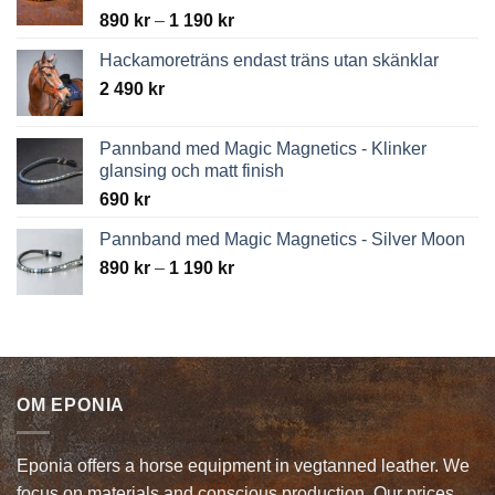
Price
890
kr
–
1 190
kr
range:
Hackamoreträns endast träns utan skänklar
890 kr
2 490
kr
through
1
190 kr
Pannband med Magic Magnetics - Klinker
glansing och matt finish
690
kr
Pannband med Magic Magnetics - Silver Moon
Price
890
kr
–
1 190
kr
range:
890 kr
through
1
190 kr
OM EPONIA
Eponia offers a horse equipment in vegtanned leather. We
focus on materials and conscious production. Our prices