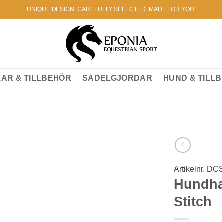
UNIQUE DESIGN. CAREFULLY SELECTED. MADE FOR YOU.
AR & TILLBEHÖR
SADELGJORDAR
HUND & TILL
Artikelnr.
DC
Lägg till i
önskelistan
Hundhal
Stitch