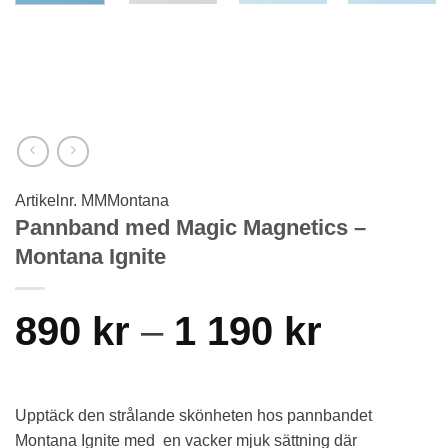
Artikelnr.
MMMontana
Pannband med Magic Magnetics –
Montana Ignite
Price
890
kr
–
1 190
kr
range:
890 kr
Upptäck den strålande skönheten hos pannbandet
Montana Ignite med
en vacker mjuk sättning där