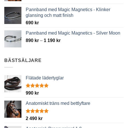
1
190 kr
Pannband med Magic Magnetics - Klinker
glansing och matt finish
690
kr
Pannband med Magic Magnetics - Silver Moon
Price
890
kr
–
1 190
kr
range:
890 kr
through
BÄSTSÄLJARE
1
190 kr
Flätade lädertyglar
Betygsatt
990
kr
4.89
av 5
Anatomiskt träns med bettlyftare
Betygsatt
2 490
kr
5.00
av 5