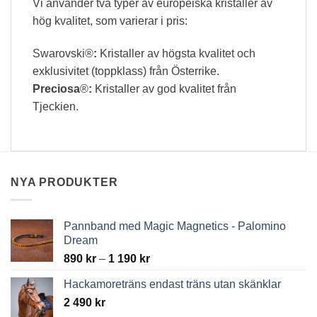
Vi använder två typer av europeiska kristaller av
hög kvalitet, som varierar i pris:
Swarovski®
:
Kristaller av högsta kvalitet och
exklusivitet (toppklass) från Österrike.
Preciosa
®
:
Kristaller av god kvalitet från
Tjeckien.
NYA PRODUKTER
Pannband med Magic Magnetics - Palomino
Dream
Price
890
kr
–
1 190
kr
range:
Hackamoreträns endast träns utan skänklar
890 kr
2 490
kr
through