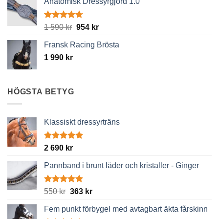
Anatomisk Dressyrgjord 1.0
Betygsatt
Det
Det
1 590
kr
954
kr
4.67
av 5
ursprungliga
nuvarande
Fransk Racing Brösta
priset
priset
1 990
kr
var:
är:
1
954 kr.
590 kr.
HÖGSTA BETYG
Klassiskt dressyrträns
Betygsatt
2 690
kr
5.00
av 5
Pannband i brunt läder och kristaller - Ginger
Betygsatt
Det
Det
550
kr
363
kr
5.00
av 5
ursprungliga
nuvarande
Fem punkt förbygel med avtagbart äkta fårskinn
priset
priset