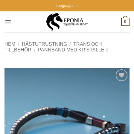
Skip
Languages
to
content
0
HEM
/
HÄSTUTRUSTNING
/
TRÄNS OCH
TILLBEHÖR
/
PANNBAND MED KRISTALLER
Lägg till i
önskelistan