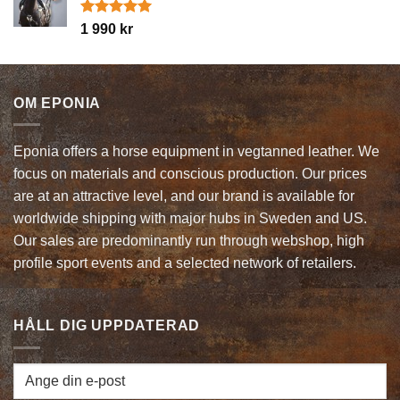
var:
är:
550 kr.
363 kr.
Betygsatt
1 990
kr
5.00
av 5
OM EPONIA
Eponia offers a horse equipment in vegtanned leather. We
focus on materials and conscious production. Our prices
are at an attractive level, and our brand is available for
worldwide shipping with major hubs in Sweden and US.
Our sales are predominantly run through webshop, high
profile sport events and a selected network of retailers.
HÅLL DIG UPPDATERAD