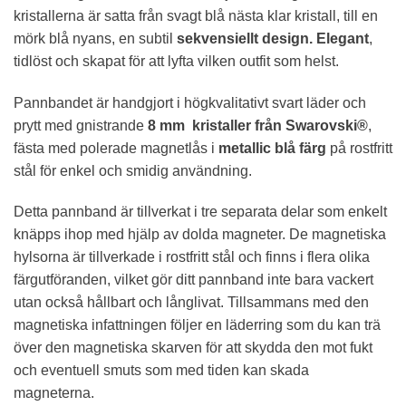
throug
kristallerna är satta från svagt blå nästa klar kristall, till en
1
mörk blå nyans, en subtil
sekvensiellt design. Elegant
,
tidlöst och skapat för att lyfta vilken outfit som helst.
190 kr
Pannbandet är handgjort i högkvalitativt svart läder och
prytt med gnistrande
8 mm kristaller från Swarovski®
,
fästa med polerade magnetlås i
metallic blå färg
på rostfritt
stål för enkel och smidig användning.
Detta pannband är tillverkat i tre separata delar som enkelt
knäpps ihop med hjälp av dolda magneter. De magnetiska
hylsorna är tillverkade i rostfritt stål och finns i flera olika
färgutföranden, vilket gör ditt pannband inte bara vackert
utan också hållbart och långlivat. Tillsammans med den
magnetiska infattningen följer en läderring som du kan trä
över den magnetiska skarven för att skydda den mot fukt
och eventuell smuts som med tiden kan skada
magneterna.