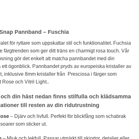
 Snap Pannband – Fuschia
alet för ryttare som uppskattar stil och funktionalitet. Fuchsia
e färgtrenden som ger ditt träns en charmigt rosa touch. Vår
sning gör det enkelt att matcha pannbandet med din
på ett ögonblick. Pannbandet pryds av europeiska kristaller av
t, inklusive 8mm kristaller från Presciosa i färger som
 Rose och Vitril Light..
och din häst nedan finns stilfulla och klädsamma
tioner till resten av din ridutrustning
Rose
– Djärv och livfull. Perfekt för blickfång som schabrak
soarer som sticker ut.
h
– Mjuk och lekfull. Passar utmärkt till skjortor, detaljer eller