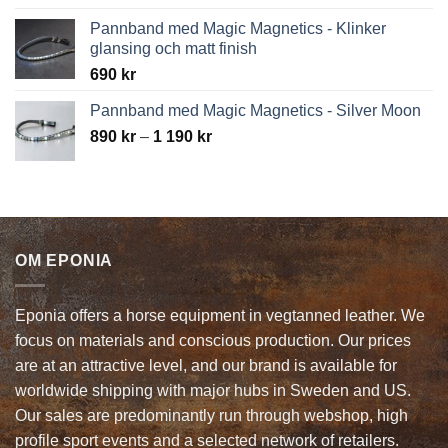
190 kr
Pannband med Magic Magnetics - Klinker
glansing och matt finish
690
kr
Pannband med Magic Magnetics - Silver Moon
Price
890
kr
–
1 190
kr
range:
890 kr
through
1
190 kr
OM EPONIA
Eponia offers a horse equipment in vegtanned leather. We
focus on materials and conscious production. Our prices
are at an attractive level, and our brand is available for
worldwide shipping with major hubs in Sweden and US.
Our sales are predominantly run through webshop, high
profile sport events and a selected network of retailers.