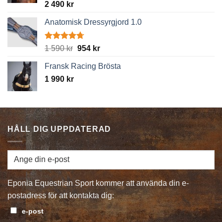
Betygsatt
2 490
kr
5.00
av 5
Anatomisk Dressyrgjord 1.0
Betygsatt
Det
Det
1 590
kr
954
kr
4.67
av 5
ursprungliga
nuvarande
Fransk Racing Brösta
priset
priset
1 990
kr
var:
är:
1
954 kr.
590 kr.
HÅLL DIG UPPDATERAD
Eponia Equestrian Sport kommer att använda din e-
postadress för att kontakta dig:
e-post