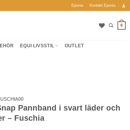
Eponia
Kontakt Eponia
0
BEHÖR
EQUI LIVSSTIL
OUTLET
USCHIA00
nap Pannband i svart läder och
ler – Fuschia