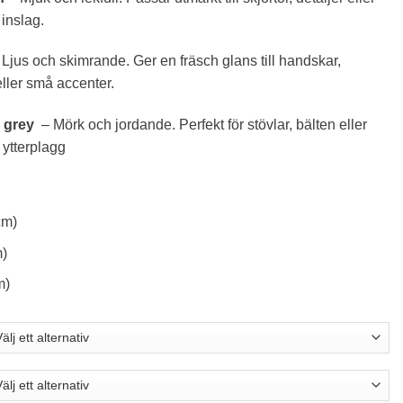
 inslag.
 Ljus och skimrande. Ger en fräsch glans till handskar,
ller små accenter.
l grey
– Mörk och jordande. Perfekt för stövlar, bälten eller
ytterplagg
cm)
m)
m)