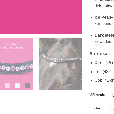
dekorativa
Ice Pearl
–
kantband e
Dark stee
skräddade 
Storlekar:
XFull (45 
Full (43 c
Cob (41 c
Utförande
Storlek