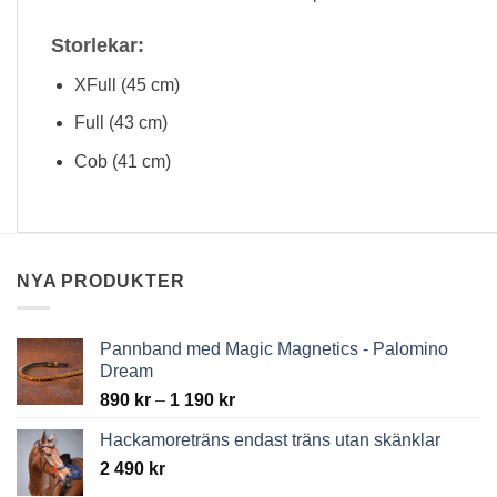
Storlekar:
XFull (45 cm)
Full (43 cm)
Cob (41 cm)
NYA PRODUKTER
Pannband med Magic Magnetics - Palomino
Dream
Price
890
kr
–
1 190
kr
range:
Hackamoreträns endast träns utan skänklar
890 kr
2 490
kr
through
1