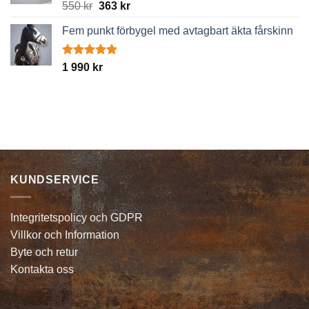
Betygsatt
Det
Det
550
kr
363
kr
5.00
av 5
ursprungliga
nuvarande
Fem punkt förbygel med avtagbart äkta fårskinn
priset
priset
var:
är:
550 kr.
363 kr.
Betygsatt
1 990
kr
5.00
av 5
KUNDSERVICE
Integritetspolicy och GDPR
Villkor och Information
Byte och retur
Kontakta oss