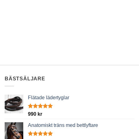
BÄSTSÄLJARE
Flätade lädertyglar
Betygsatt
990
kr
4.89
av 5
Anatomiskt träns med bettlyftare