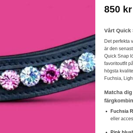
850
kr
Vårt Quick
Det perfekta v
är den senast
Quick Snap lö
favoritoutfit 
högsta kvalite
Fuchsia, Light
Matcha dig 
färgkombina
Fuchsia 
eller acces
Pink blus