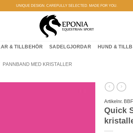
UNIQUE DESIGN. CAREFULLY SELECTED. MADE FOR YOU.
AR & TILLBEHÖR
SADELGJORDAR
HUND & TILL
PANNBAND MED KRISTALLER
Artikelnr.
BBF
Lägg till i önskelistan
Quick S
kristal