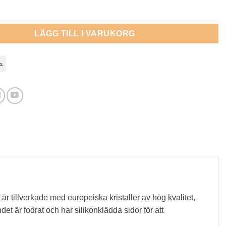
nnband i svart läder och kristaller - Fuschia mängd
LÄGG TILL I VARUKORG
l
Klarna
r tillverkade med europeiska kristaller av hög kvalitet,
t är fodrat och har silikonklädda sidor för att