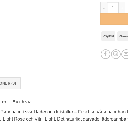
Quick Snap Pa
PayPa
ONER (0)
ler – Fuchsia
annband i svart läder och kristaller – Fuschia. Våra pannband ä
Light Rose och Vitril Light. Det naturligt garvade läderpannbande