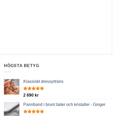
HÖGSTA BETYG
Klassiskt dressyrträns
Betygsatt
2 690
kr
5.00
av 5
Pannband i brunt läder och kristaller - Ginger