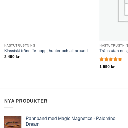
HÄSTUTRUSTNING
HÄSTUTRUSTNI
Klassiskt träns för hopp, hunter och all-around
Träns utan no
2 490
kr
Betygsatt
5
1 990
kr
av 5
NYA PRODUKTER
Pannband med Magic Magnetics - Palomino
Dream