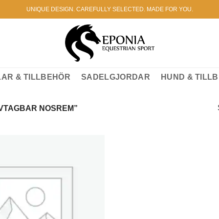
UNIQUE DESIGN. CAREFULLY SELECTED. MADE FOR YOU.
AR & TILLBEHÖR
SADELGJORDAR
HUND & TILL
VTAGBAR NOSREM”
Lägg till i
önskelistan