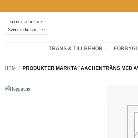
Skip
to
content
SELECT CURRENCY
TRÄNS & TILLBEHÖR
FÖRBYGL
HEM
/
PRODUKTER MÄRKTA ”AACHENTRÄNS MED A
Lägg till i
önskelistan