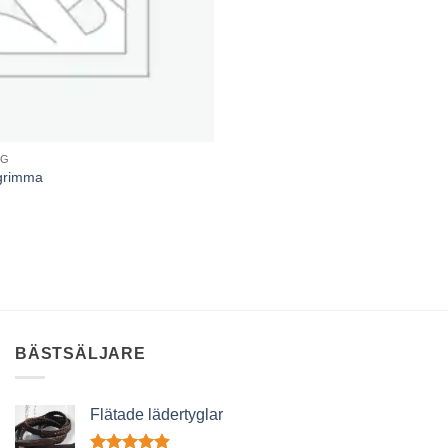
NG
sgrimma
BÄSTSÄLJARE
Flätade lädertyglar