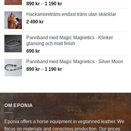
Price
890
kr
–
1 190
kr
range:
Hackamoreträns endast träns utan skänklar
890 kr
2 490
kr
through
1
190 kr
Pannband med Magic Magnetics - Klinker
glansing och matt finish
690
kr
Pannband med Magic Magnetics - Silver Moon
Price
890
kr
–
1 190
kr
range:
890 kr
through
1
190 kr
OM EPONIA
Eponia offers a horse equipment in vegtanned leather. We
focus on materials and conscious production. Our prices