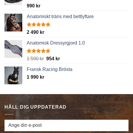
Betygsatt
990
kr
4.89
av 5
Anatomiskt träns med bettlyftare
Betygsatt
2 490
kr
5.00
av 5
Anatomisk Dressyrgjord 1.0
Betygsatt
Det
Det
1 590
kr
954
kr
4.67
av 5
ursprungliga
nuvarande
Fransk Racing Brösta
priset
priset
1 990
kr
var:
är:
1
954 kr.
590 kr.
HÅLL DIG UPPDATERAD