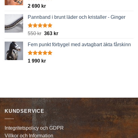
Betygsatt
2 690
kr
5.00
av 5
Pannband i brunt läder och kristaller - Ginger
Betygsatt
Det
Det
550
kr
363
kr
5.00
av 5
ursprungliga
nuvarande
Fem punkt förbygel med avtagbart äkta fårskinn
priset
priset
var:
är:
550 kr.
363 kr.
Betygsatt
1 990
kr
5.00
av 5
KUNDSERVICE
Integritetspolicy och GDPR
Villkor och Information