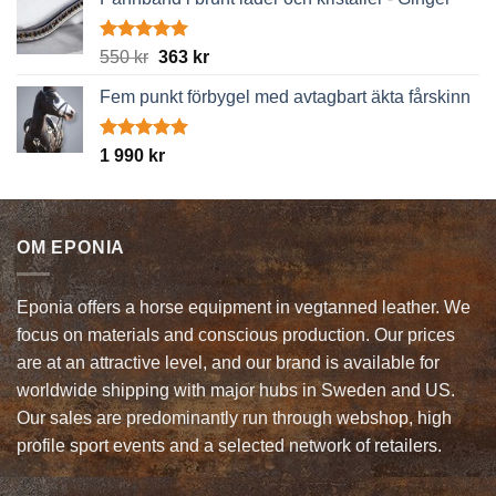
Betygsatt
Det
Det
550
kr
363
kr
5.00
av 5
ursprungliga
nuvarande
Fem punkt förbygel med avtagbart äkta fårskinn
priset
priset
var:
är:
550 kr.
363 kr.
Betygsatt
1 990
kr
5.00
av 5
OM EPONIA
Eponia offers a horse equipment in vegtanned leather. We
focus on materials and conscious production. Our prices
are at an attractive level, and our brand is available for
worldwide shipping with major hubs in Sweden and US.
Our sales are predominantly run through webshop, high
profile sport events and a selected network of retailers.