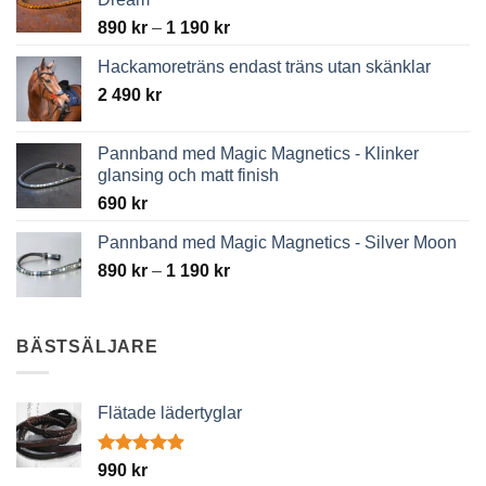
Price
890
kr
–
1 190
kr
range:
Hackamoreträns endast träns utan skänklar
890 kr
2 490
kr
through
1
190 kr
Pannband med Magic Magnetics - Klinker
glansing och matt finish
690
kr
Pannband med Magic Magnetics - Silver Moon
Price
890
kr
–
1 190
kr
range:
890 kr
through
BÄSTSÄLJARE
1
190 kr
Flätade lädertyglar
Betygsatt
990
kr
4.89
av 5