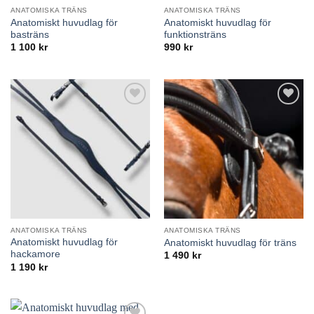
ANATOMISKA TRÄNS
ANATOMISKA TRÄNS
Anatomiskt huvudlag för
Anatomiskt huvudlag för
basträns
funktionsträns
1 100
kr
990
kr
Lägg till i
Lägg till i
önskelistan
önskelistan
ANATOMISKA TRÄNS
ANATOMISKA TRÄNS
Anatomiskt huvudlag för
Anatomiskt huvudlag för träns
hackamore
1 490
kr
1 190
kr