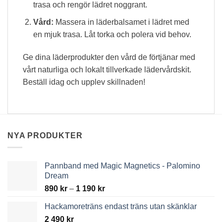
trasa och rengör lädret noggrant.
Vård:
Massera in läderbalsamet i lädret med
en mjuk trasa. Låt torka och polera vid behov.
Ge dina läderprodukter den vård de förtjänar med
vårt naturliga och lokalt tillverkade lädervårdskit.
Beställ idag och upplev skillnaden!
NYA PRODUKTER
Pannband med Magic Magnetics - Palomino
Dream
Price
890
kr
–
1 190
kr
range:
Hackamoreträns endast träns utan skänklar
890 kr
2 490
kr
through