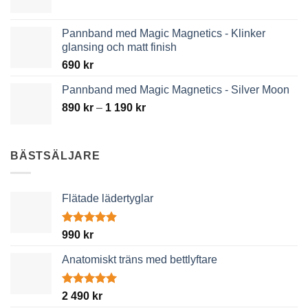
1
190 kr
Pannband med Magic Magnetics - Klinker
glansing och matt finish
690
kr
Pannband med Magic Magnetics - Silver Moon
Price
890
kr
–
1 190
kr
range:
890 kr
through
BÄSTSÄLJARE
1
190 kr
Flätade lädertyglar
Betygsatt
990
kr
4.89
av 5
Anatomiskt träns med bettlyftare
Betygsatt
2 490
kr
5.00
av 5