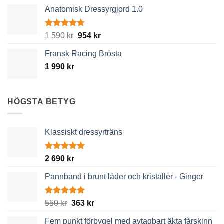
Anatomisk Dressyrgjord 1.0
Betygsatt
Det
Det
1 590
kr
954
kr
4.67
av 5
ursprungliga
nuvarande
Fransk Racing Brösta
priset
priset
1 990
kr
var:
är:
1
954 kr.
590 kr.
HÖGSTA BETYG
Klassiskt dressyrträns
Betygsatt
2 690
kr
5.00
av 5
Pannband i brunt läder och kristaller - Ginger
Betygsatt
Det
Det
550
kr
363
kr
5.00
av 5
ursprungliga
nuvarande
Fem punkt förbygel med avtagbart äkta fårskinn
priset
priset