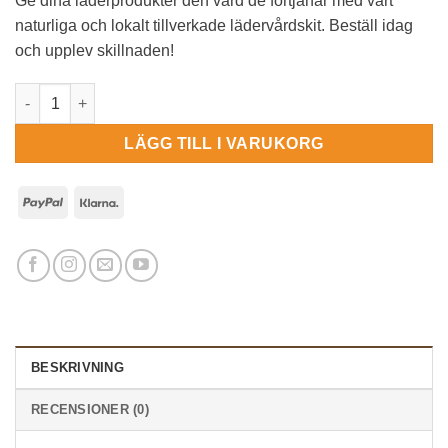
Ge dina läderprodukter den vård de förtjänar med vårt
naturliga och lokalt tillverkade lädervårdskit. Beställ idag
och upplev skillnaden!
Lädervård - ett praktiskt litet kit mängd
LÄGG TILL I VARUKORG
PayPal
Klarna
BESKRIVNING
RECENSIONER (0)