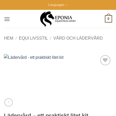
Skip
Languages
to
content
0
HEM
/
EQUI LIVSSTIL
/
VÅRD OCH LÄDERVÅRD
Lägg till i
önskelistan
Lädervård – ett praktiskt litet kit