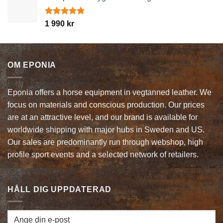
var:
är:
550 kr.
363 kr.
Betygsatt
1 990
kr
5.00
av 5
OM EPONIA
Eponia offers a horse equipment in vegtanned leather. We
focus on materials and conscious production. Our prices
are at an attractive level, and our brand is available for
worldwide shipping with major hubs in Sweden and US.
Our sales are predominantly run through webshop, high
profile sport events and a selected network of retailers.
HÅLL DIG UPPDATERAD