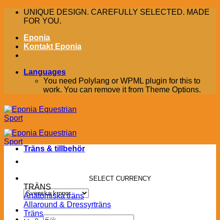
Skip
UNIQUE DESIGN. CAREFULLY SELECTED. MADE
to
FOR YOU.
content
Eponia
Kontakt Eponia
Languages
You need Polylang or WPML plugin for this to
work. You can remove it from Theme Options.
Träns & tillbehör
SELECT CURRENCY
TRÄNS
Anatomiska träns
Allaround & Dressyrträns
Träns
Sök