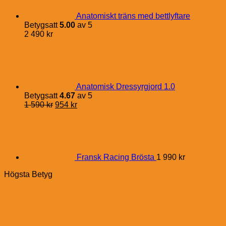
Anatomiskt träns med bettlyftare
Betygsatt
5.00
av 5
2 490
kr
Anatomisk Dressyrgjord 1.0
Betygsatt
4.67
av 5
Det
Det
1 590
kr
954
kr
ursprungliga
nuvarande
priset
priset
var:
är:
1
954 kr.
590 kr.
Fransk Racing Brösta
1 990
kr
Högsta Betyg