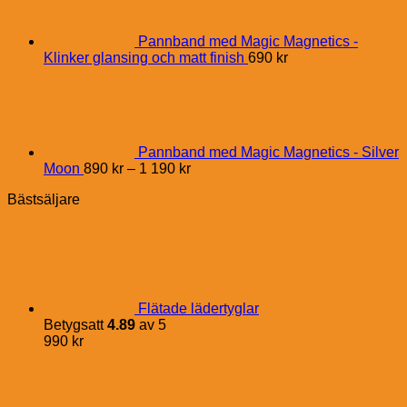
Pannband med Magic Magnetics -
Klinker glansing och matt finish
690
kr
Pannband med Magic Magnetics - Silver
Price
Moon
890
kr
–
1 190
kr
range:
Bästsäljare
890 kr
through
1
190 kr
Flätade lädertyglar
Betygsatt
4.89
av 5
990
kr