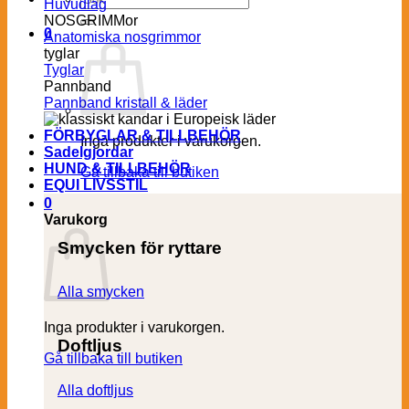
Huvudlag
efter:
NOSGRIMMor
0
Anatomiska nosgrimmor
tyglar
Tyglar
Pannband
Pannband kristall & läder
FÖRBYGLAR & TILLBEHÖR
Inga produkter i varukorgen.
Sadelgjordar
HUND & TILLBEHÖR
Gå tillbaka till butiken
EQUI LIVSSTIL
0
Varukorg
Smycken för ryttare
Alla smycken
Inga produkter i varukorgen.
Doftljus
Gå tillbaka till butiken
Alla doftljus