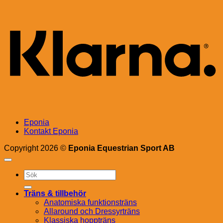
K
Eponia
Kontakt Eponia
Copyright 2026 ©
Eponia Equestrian Sport AB
Sök
efter:
Träns & tillbehör
Anatomiska funktionsträns
Allaround och Dressyrträns
Klassiska hoppträns