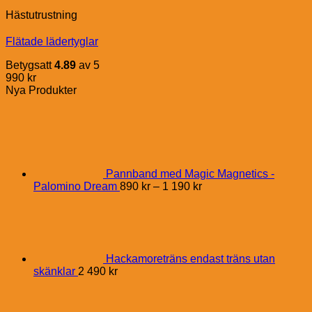
Hästutrustning
Flätade lädertyglar
Betygsatt
4.89
av 5
990
kr
Nya Produkter
Pannband med Magic Magnetics -
Price
Palomino Dream
890
kr
–
1 190
kr
range:
890 kr
through
1
190 kr
Hackamoreträns endast träns utan
skänklar
2 490
kr