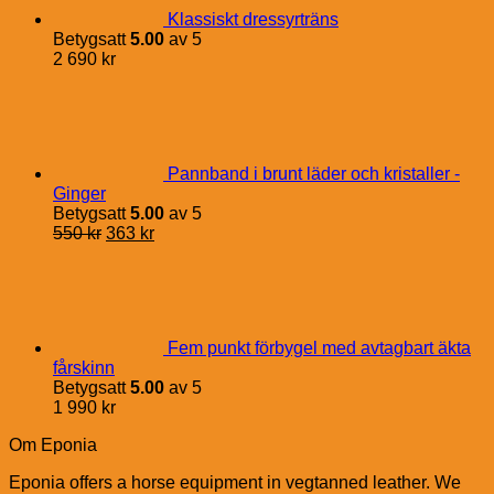
Klassiskt dressyrträns
Betygsatt
5.00
av 5
2 690
kr
Pannband i brunt läder och kristaller -
Ginger
Betygsatt
5.00
av 5
Det
Det
550
kr
363
kr
ursprungliga
nuvarande
priset
priset
var:
är:
550 kr.
363 kr.
Fem punkt förbygel med avtagbart äkta
fårskinn
Betygsatt
5.00
av 5
1 990
kr
Om Eponia
Eponia offers a horse equipment in vegtanned leather. We