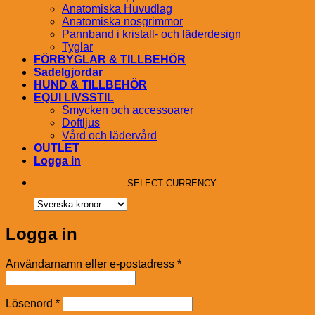
Anatomiska Huvudlag
Anatomiska nosgrimmor
Pannband i kristall- och läderdesign
Tyglar
FÖRBYGLAR & TILLBEHÖR
Sadelgjordar
HUND & TILLBEHÖR
EQUI LIVSSTIL
Smycken och accessoarer
Doftljus
Vård och lädervård
OUTLET
Logga in
SELECT CURRENCY
Logga in
Obligatoriskt
Användarnamn eller e-postadress
*
Obligatoriskt
Lösenord
*