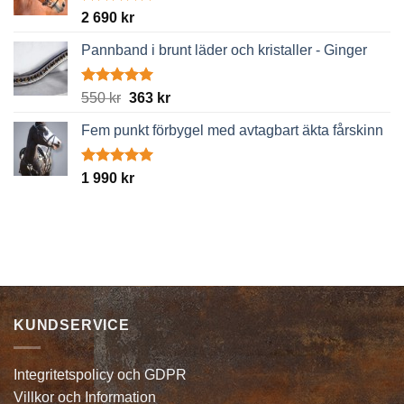
Betygsatt
2 690
kr
5.00
av 5
Pannband i brunt läder och kristaller - Ginger
Betygsatt
Det
Det
550
kr
363
kr
5.00
av 5
ursprungliga
nuvarande
Fem punkt förbygel med avtagbart äkta fårskinn
priset
priset
var:
är:
550 kr.
363 kr.
Betygsatt
1 990
kr
5.00
av 5
KUNDSERVICE
Integritetspolicy och GDPR
Villkor och Information