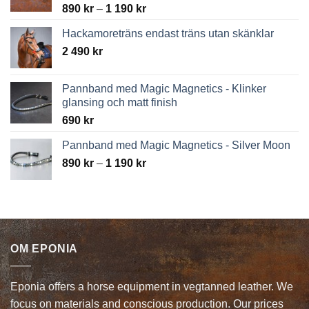
Price
890
kr
–
1 190
kr
range:
Hackamoreträns endast träns utan skänklar
890 kr
2 490
kr
through
1
190 kr
Pannband med Magic Magnetics - Klinker
glansing och matt finish
690
kr
Pannband med Magic Magnetics - Silver Moon
Price
890
kr
–
1 190
kr
range:
890 kr
through
1
190 kr
OM EPONIA
Eponia offers a horse equipment in vegtanned leather. We
focus on materials and conscious production. Our prices