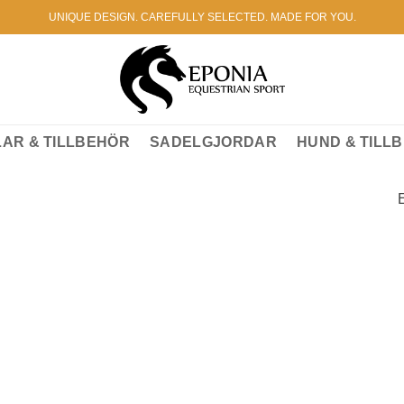
UNIQUE DESIGN. CAREFULLY SELECTED. MADE FOR YOU.
AR & TILLBEHÖR
SADELGJORDAR
HUND & TILL
E