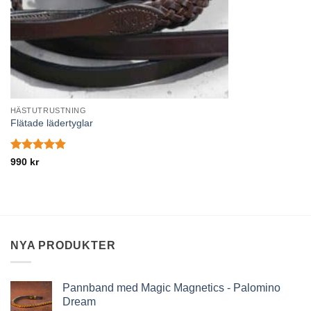
HÄSTUTRUSTNING
Flätade lädertyglar
Betygsatt
990
kr
4.89
av 5
NYA PRODUKTER
Pannband med Magic Magnetics - Palomino
Dream