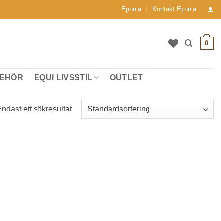
Eponia
Kontakt Eponia
0
BEHÖR
EQUI LIVSSTIL
OUTLET
ndast ett sökresultat