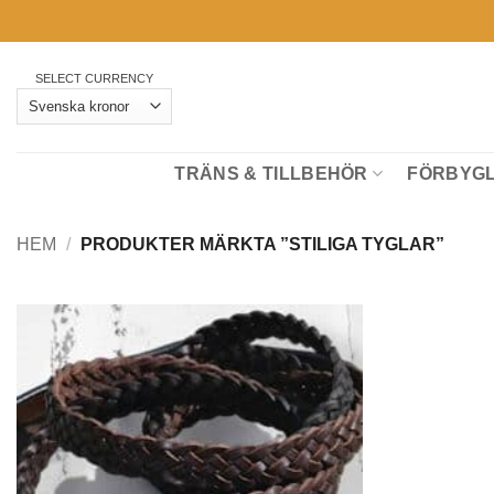
Skip
to
content
SELECT CURRENCY
TRÄNS & TILLBEHÖR
FÖRBYGL
HEM
/
PRODUKTER MÄRKTA ”STILIGA TYGLAR”
Lägg till i
önskelistan