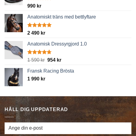
Betygsatt
990
kr
4.89
av 5
Anatomiskt träns med bettlyftare
Betygsatt
2 490
kr
5.00
av 5
Anatomisk Dressyrgjord 1.0
Betygsatt
Det
Det
1 590
kr
954
kr
4.67
av 5
ursprungliga
nuvarande
Fransk Racing Brösta
priset
priset
1 990
kr
var:
är:
1
954 kr.
590 kr.
HÅLL DIG UPPDATERAD