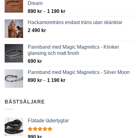
Dream
Price
890
kr
–
1 190
kr
range:
Hackamoreträns endast träns utan skänklar
890 kr
2 490
kr
through
1
190 kr
Pannband med Magic Magnetics - Klinker
glansing och matt finish
690
kr
Pannband med Magic Magnetics - Silver Moon
Price
890
kr
–
1 190
kr
range:
890 kr
through
BÄSTSÄLJARE
1
190 kr
Flätade lädertyglar
Betygsatt
990
kr