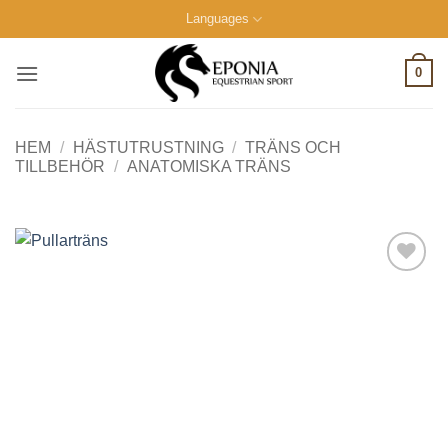
Skip
Languages
to
content
0
HEM
/
HÄSTUTRUSTNING
/
TRÄNS OCH
TILLBEHÖR
/
ANATOMISKA TRÄNS
Lägg till i
önskelistan