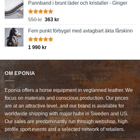
Pannband i brunt läder och kristaller - Ginger
Betygsatt
Det
Det
550
kr
363
kr
5.00
av 5
ursprungliga
nuvarande
Fem punkt förbygel med avtagbart äkta fårskinn
priset
priset
var:
är:
550 kr.
363 kr.
Betygsatt
1 990
kr
5.00
av 5
OM EPONIA
Eponia offers a horse equipment in vegtanned leather. We
focus on materials and conscious production. Our prices
are at an attractive level, and our brand is available for
worldwide shipping with major hubs in Sweden and US.
Our sales are predominantly run through webshop, high
profile sport events and a selected network of retailers.