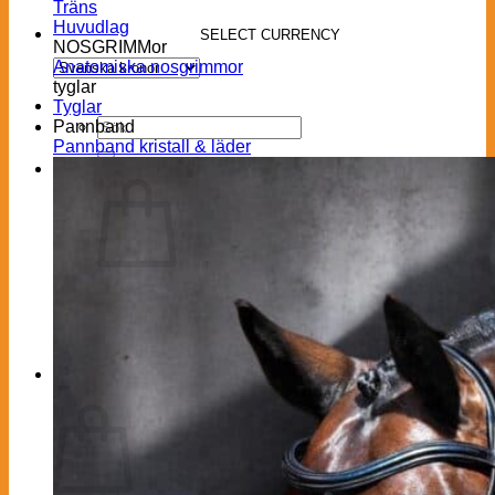
Träns
Huvudlag
SELECT CURRENCY
NOSGRIMMor
Anatomiska nosgrimmor
tyglar
Tyglar
Sök
Pannband
efter:
Pannband kristall & läder
0
Inga produkter i varukorgen.
Gå tillbaka till butiken
0
Varukorg