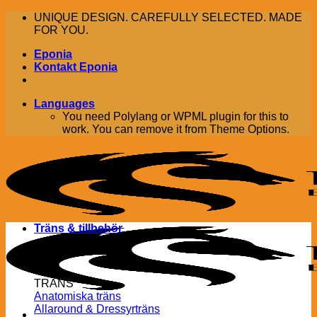
Skip
UNIQUE DESIGN. CAREFULLY SELECTED. MADE
to
FOR YOU.
content
Eponia
Kontakt Eponia
Languages
You need Polylang or WPML plugin for this to
work. You can remove it from Theme Options.
Träns & tillbehör
TRÄNS
Anatomiska träns
Allaround & Dressyrträns